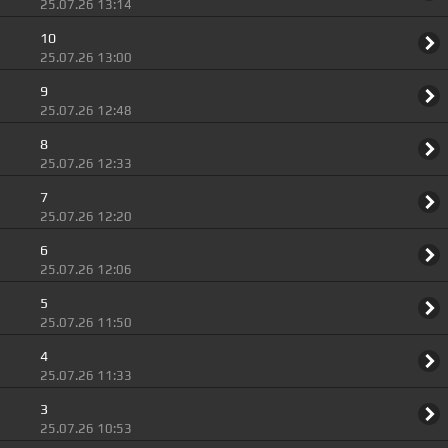
25.07.26 13:14
10
25.07.26 13:00
9
25.07.26 12:48
8
25.07.26 12:33
7
25.07.26 12:20
6
25.07.26 12:06
5
25.07.26 11:50
4
25.07.26 11:33
3
25.07.26 10:53