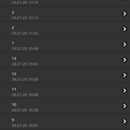
29.07.26 13:16
3
29.07.26 12:13
2
29.07.26 11:42
1
29.07.26 10:48
13
28.07.26 19:45
12
28.07.26 19:08
11
28.07.26 18:48
10
28.07.26 18:38
9
28.07.26 18:05