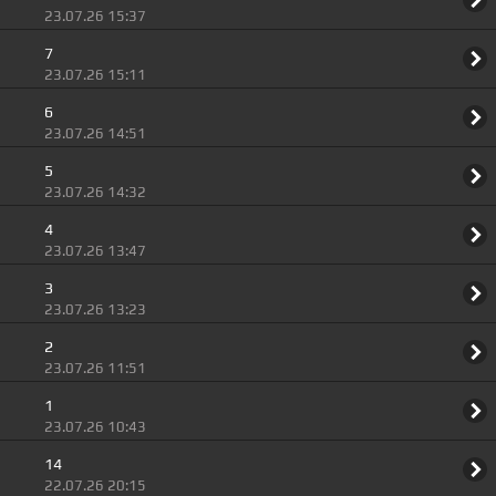
23.07.26 15:37
7
23.07.26 15:11
6
23.07.26 14:51
5
23.07.26 14:32
4
23.07.26 13:47
3
23.07.26 13:23
2
23.07.26 11:51
1
23.07.26 10:43
14
22.07.26 20:15