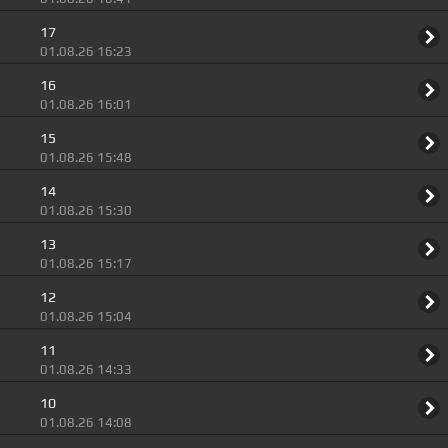
17
01.08.26 16:23
16
01.08.26 16:01
15
01.08.26 15:48
14
01.08.26 15:30
13
01.08.26 15:17
12
01.08.26 15:04
11
01.08.26 14:33
10
01.08.26 14:08