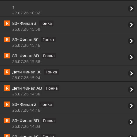
1
27.07.26 10:32
R
80+ Финал 3
Гонка
26.07.26 15:58
R
80- Финал BC
Гонка
26.07.26 15:46
R
80- Финал AD
Гонка
26.07.26 15:38
R
Дети Финал BC
Гонка
26.07.26 15:24
R
Дети Финал AD
Гонка
26.07.26 14:36
R
80+ Финал 2
Гонка
26.07.26 14:16
R
80- Финал BD
Гонка
26.07.26 14:03
R
80- Финал AC
Гонка