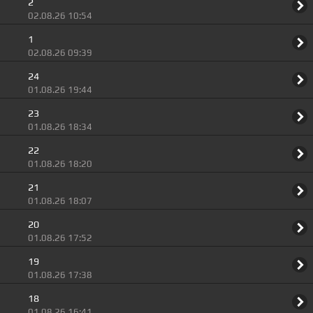
2
02.08.26 10:54
1
02.08.26 09:39
24
01.08.26 19:44
23
01.08.26 18:34
22
01.08.26 18:20
21
01.08.26 18:07
20
01.08.26 17:52
19
01.08.26 17:38
18
01.08.26 16:41