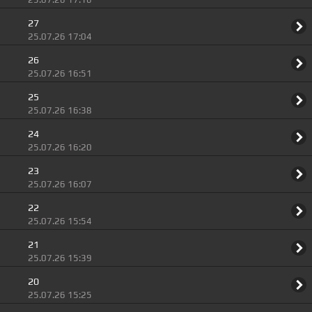
27
25.07.26 17:04
26
25.07.26 16:51
25
25.07.26 16:38
24
25.07.26 16:20
23
25.07.26 16:07
22
25.07.26 15:54
21
25.07.26 15:39
20
25.07.26 15:25