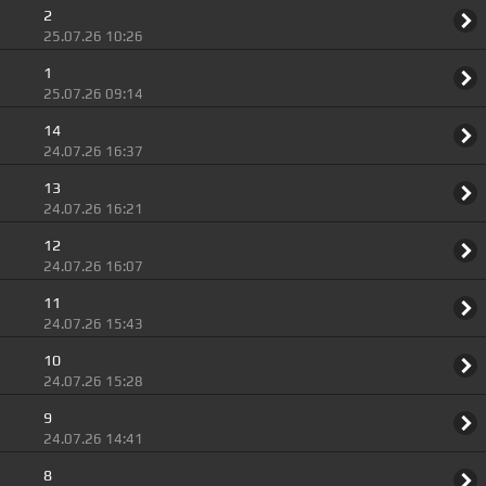
2
25.07.26 10:26
1
25.07.26 09:14
14
24.07.26 16:37
13
24.07.26 16:21
12
24.07.26 16:07
11
24.07.26 15:43
10
24.07.26 15:28
9
24.07.26 14:41
8